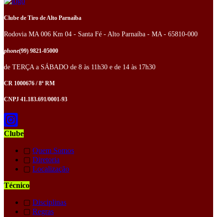
Clube de Tiro de Alto Parnaíba
Rodovia MA 006 Km 04 - Santa Fé - Alto Parnaíba - MA - 65810-000
phone
(99) 9821-05000
de TERÇA a SÁBADO de 8 às 11h30 e de 14 às 17h30
CR 1000676 / 8ª RM
CNPJ 41.183.691/0001-93
Clube
▢
Quem Somos
▢
Diretoria
▢
Localização
Técnico
▢
Disciplinas
▢
Regras