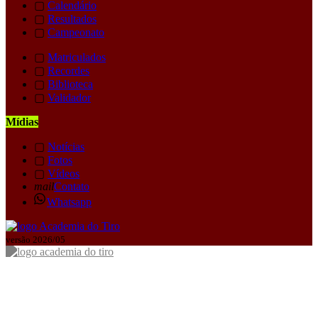
▢
Calendário
▢
Resultados
▢
Campeonato
▢
Matriculados
▢
Recordes
▢
Biblioteca
▢
Validador
Mídias
▢
Notícias
▢
Fotos
▢
Vídeos
mail
Contato
Whatsapp
versão 2026/05