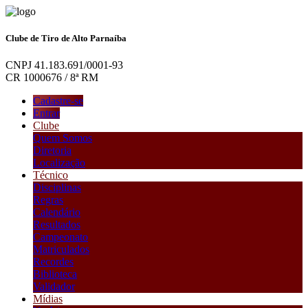
Clube de Tiro de Alto Parnaíba
CNPJ 41.183.691/0001-93
CR 1000676 / 8ª RM
Cadastre-se
Entrar
Clube
Quem Somos
Diretoria
Localização
Técnico
Disciplinas
Regras
Calendário
Resultados
Campeonato
Matriculados
Recordes
Biblioteca
Validador
Mídias